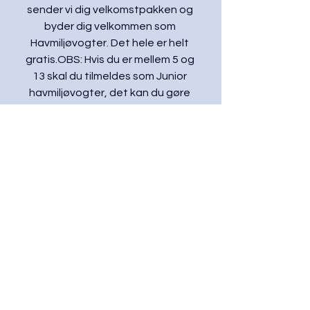
sender vi dig velkomstpakken og 
byder dig velkommen som 
Havmiljøvogter. Det hele er helt 
gratis.OBS: Hvis du er mellem 5 og 
13 skal du tilmeldes som Junior 
havmiljøvogter, det kan du gøre 
HER
Se alle
Seneste blogindlæg