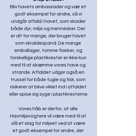
Bliv havets ambassadør og vær et 
godt eksempel for andre, så vi 
undgår affald i havet, som skader 
både dyr, miljø og mennesker. Der 
er alt for mange, der bruger havet 
som skraldespand. De mange 
emballager, tomme flasker, og 
forskellige plastikrester er ikke kun 
med til at skæmme vores have og 
strande. Affaldet udgør også en 
trussel for både fugle og fisk, som 
risikerer at blive viklet ind i affaldet 
eller spise sig syge i plastikresterne.
Vores håb er derfor, at alle 
Havmiljøvogtere vil være med til at 
slå et slag for miljøet ved at være 
et godt eksempel for andre, der 