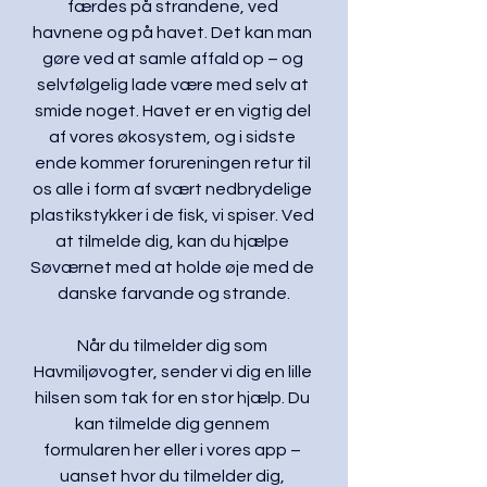
færdes på strandene, ved 
havnene og på havet. Det kan man 
gøre ved at samle affald op – og 
selvfølgelig lade være med selv at 
smide noget. Havet er en vigtig del 
af vores økosystem, og i sidste 
ende kommer forureningen retur til 
os alle i form af svært nedbrydelige 
plastikstykker i de fisk, vi spiser. Ved 
at tilmelde dig, kan du hjælpe 
Søværnet med at holde øje med de 
danske farvande og strande.
Når du tilmelder dig som 
Havmiljøvogter, sender vi dig en lille 
hilsen som tak for en stor hjælp. Du 
kan tilmelde dig gennem 
formularen
 her
 eller i vores app – 
uanset hvor du tilmelder dig, 