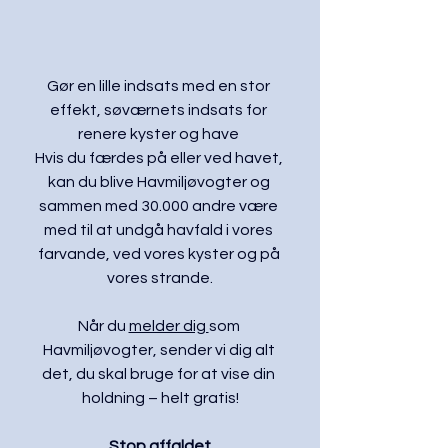
Gør en lille indsats med en stor 
effekt, søværnets indsats for 
renere kyster og have 
Hvis du færdes på eller ved havet, 
kan du blive Havmiljøvogter og 
sammen med 30.000 andre være 
med til at undgå havfald i vores 
farvande, ved vores kyster og på 
vores strande.
Når du 
melder dig 
som 
Havmiljøvogter, sender vi dig alt 
det, du skal bruge for at vise din 
holdning – helt gratis!
Stop affaldet