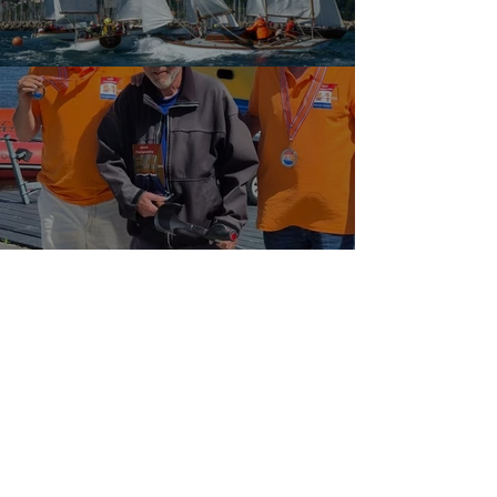
Øhavet på tværs
VM for mini12’er (2,4mR)
DM i H båd 2026