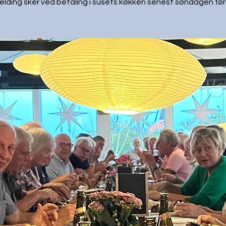
elding sker ved betaling i susets køkken senest søndagen før