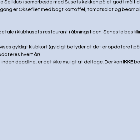
re Sejlklub i samarbejde med Susets køkken på et godt måltid 
ang er Oksefilet med bagt kartoffel, tomatsalat og bearnais
 betale i klubhusets restaurant i åbningstiden. Seneste bestill
mvises gyldigt klubkort (gyldigt betyder at det er opdateret på
pdateres hvert år)
 inden deadline, er det ikke muligt at deltage. Der kan 
IKKE 
bo
 