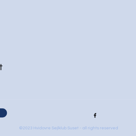
t
©2023 Hvidovre Sejlklub Suset - all rights reserved