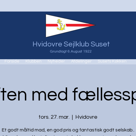
Hvidovre Sejlklub Suset
Grundlagt 6.August 1922
Forside
Klubben
Nyheder
Afdelinger
Susets Køkken
ten med fælless
tors. 27. mar.
  |  
Hvidovre
Et godt måltid mad, en god pris og fantastisk godt selskab..