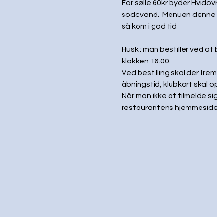
For sølle 60kr byder Hvidov
sodavand.  Menuen denne g
så kom i god tid
Husk : man bestiller ved at
klokken 16.00. 
Ved bestilling skal der fre
åbningstid, klubkort skal o
Når man ikke at tilmelde sig
restaurantens hjemmeside.