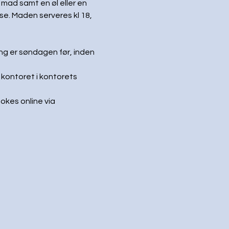
mad samt en øl eller en 
e. Maden serveres kl 18, 
ing er søndagen før, inden 
 kontoret i kontorets 
okes online via 