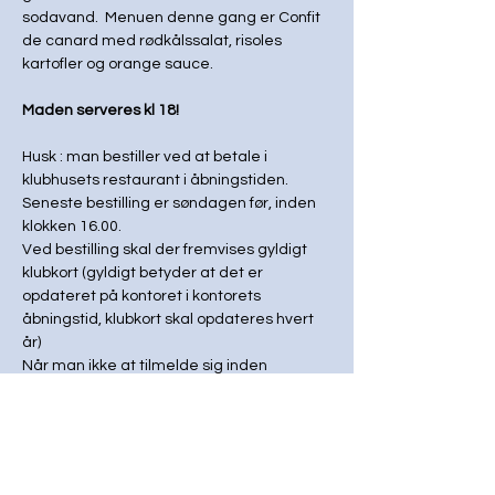
sodavand.  Menuen denne gang er Confit 
de canard med rødkålssalat, risoles 
kartofler og orange sauce.
Maden serveres kl 18!
Husk : man bestiller ved at betale i 
klubhusets restaurant i åbningstiden. 
Seneste bestilling er søndagen før, inden 
klokken 16.00. 
Ved bestilling skal der fremvises gyldigt 
klubkort (gyldigt betyder at det er 
opdateret på kontoret i kontorets 
åbningstid, klubkort skal opdateres hvert 
år)
Når man ikke at tilmelde sig inden 
deadline, er det ikke muligt at deltage. 
Der kan 
IKKE 
bookes online via 
restaurantens hjemmeside. 