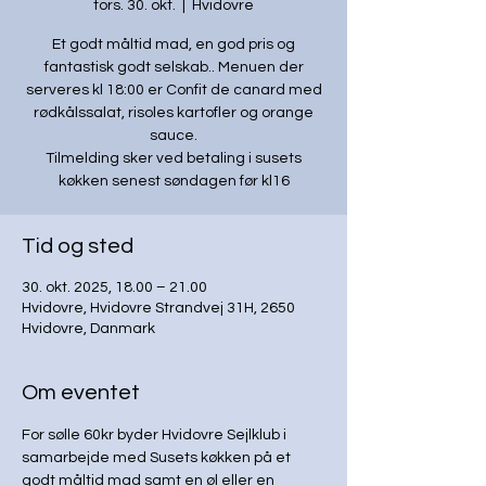
tors. 30. okt.
  |  
Hvidovre
Et godt måltid mad, en god pris og
fantastisk godt selskab.. Menuen der
serveres kl 18:00 er Confit de canard med
rødkålssalat, risoles kartofler og orange
sauce.
Tilmelding sker ved betaling i susets
køkken senest søndagen før kl16
Tid og sted
30. okt. 2025, 18.00 – 21.00
Hvidovre, Hvidovre Strandvej 31H, 2650
Hvidovre, Danmark
Om eventet
For sølle 60kr byder Hvidovre Sejlklub i 
samarbejde med Susets køkken på et 
godt måltid mad samt en øl eller en 