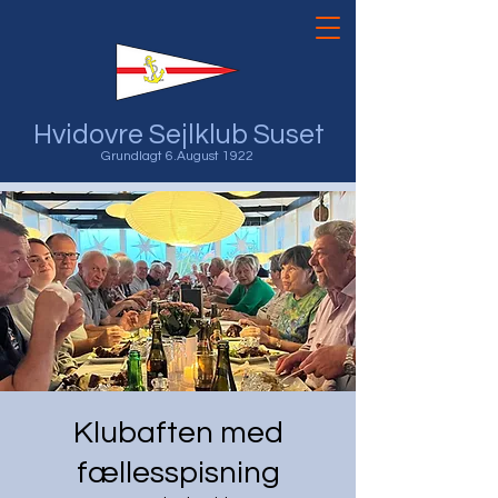
Hvidovre Sejlklub Suset
Grundlagt 6.August 1922
Klubaften med
fællesspisning