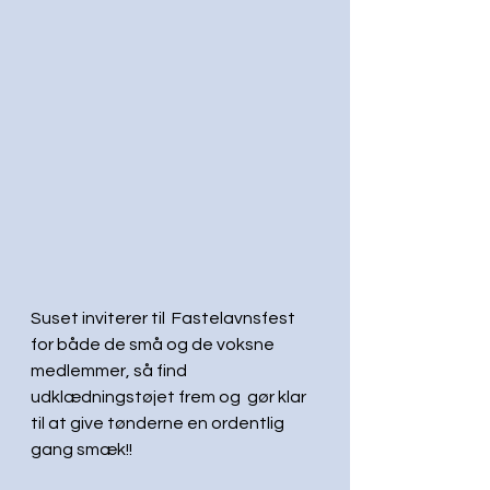
Suset inviterer til  Fastelavnsfest 
for både de små og de voksne 
medlemmer, så find 
udklædningstøjet frem og  gør klar 
til at give tønderne en ordentlig 
gang smæk!!