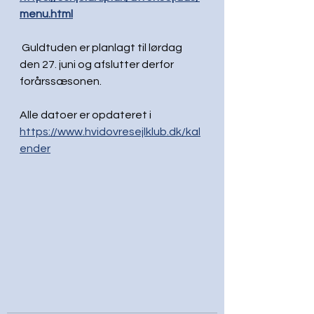
menu.html
 Guldtuden er planlagt til lørdag 
den 27. juni og afslutter derfor 
forårssæsonen.
Alle datoer er opdateret i 
https://www.hvidovresejlklub.dk/kal
ender