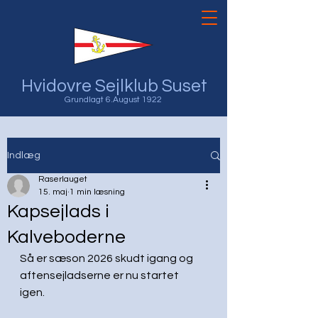
Hvidovre Sejlklub Suset
Grundlagt 6.August 1922
Indlæg
Raserlauget
15. maj
1 min læsning
Kapsejlads i
Kalveboderne
Så er sæson 2026 skudt igang og 
aftensejladserne er nu startet 
igen. 