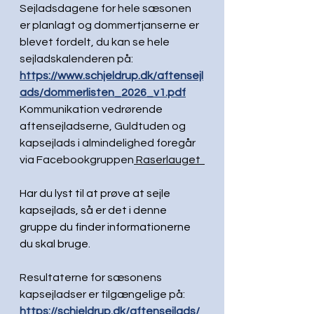
Sejladsdagene for hele sæsonen 
er planlagt og dommertjanserne er 
blevet fordelt, du kan se hele 
sejladskalenderen på: 
https://www.schjeldrup.dk/aftensejl
ads/dommerlisten_2026_v1.pdf
Kommunikation vedrørende 
aftensejladserne, Guldtuden og 
kapsejlads i almindelighed foregår 
via Facebookgruppen
 Raserlauget 
Har du lyst til at prøve at sejle 
kapsejlads, så er det i denne 
gruppe du finder informationerne 
du skal bruge.
Resultaterne for sæsonens 
kapsejladser er tilgængelige på: 
https://schjeldrup.dk/aftensejlads/