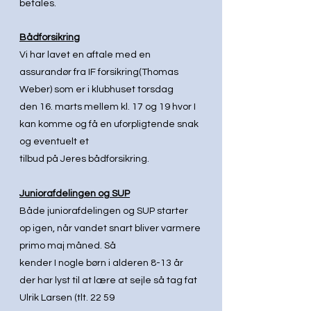
betales.
Bådforsikring
Vi har lavet en aftale med en 
assurandør fra IF forsikring(Thomas 
Weber) som er i klubhuset torsdag
den 16. marts mellem kl. 17 og 19 hvor I 
kan komme og få en uforpligtende snak 
og eventuelt et
tilbud på Jeres bådforsikring.
Juniorafdelingen og SUP
Både juniorafdelingen og SUP starter 
op igen, når vandet snart bliver varmere 
primo maj måned. Så
kender I nogle børn i alderen 8-13 år 
der har lyst til at lære at sejle så tag fat 
Ulrik Larsen (tlt. 22 59