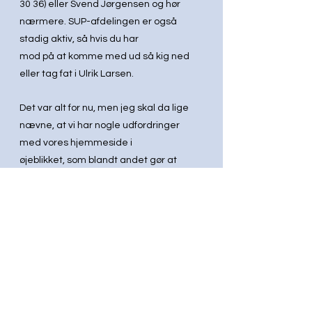
30 36) eller Svend Jørgensen og hør 
nærmere. SUP-afdelingen er også 
stadig aktiv, så hvis du har
mod på at komme med ud så kig ned 
eller tag fat i Ulrik Larsen.
Det var alt for nu, men jeg skal da lige 
nævne, at vi har nogle udfordringer 
med vores hjemmeside i
øjeblikket, som blandt andet gør at 
mødereferater etc. ikke kan ses. Der 
arbejdes på højtryk for at få
løst det problem
Med de bedste sejlerhilsener 
Kurt Jakobsen