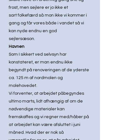
frost, men sejlere er jo ikke et
sart folkefærd så mon ikke vi kommer i 
gang og får vores både i vandet så vi 
kan nyde endnu en god
sejlersæson.
Havnen
Som I sikkert ved selvsyn har 
konstateret, er man endnu ikke 
begyndt på renoveringen af de yderste
ca. 125 m af nordmolen og 
molehovedet.
Vi forventer, at arbejdet påbegyndes 
ultimo marts, lidt afhængig af om de 
nødvendige materialer kan
fremskaffes og vi regner med/håber på 
at arbejdet kan være afsluttet i juni 
måned. Hvad der er nok så