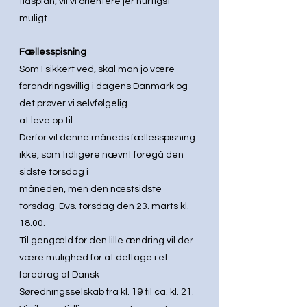
tidsplan, vil vi orientere jer hurtigst 
muligt.
Fællesspisning
Som I sikkert ved, skal man jo være 
forandringsvillig i dagens Danmark og 
det prøver vi selvfølgelig
at leve op til.
Derfor vil denne måneds fællesspisning 
ikke, som tidligere nævnt foregå den 
sidste torsdag i
måneden, men den næstsidste 
torsdag. Dvs. torsdag den 23. marts kl. 
18.00.
Til gengæld for den lille ændring vil der 
være mulighed for at deltage i et 
foredrag af Dansk
Søredningsselskab fra kl. 19 til ca. kl. 21.