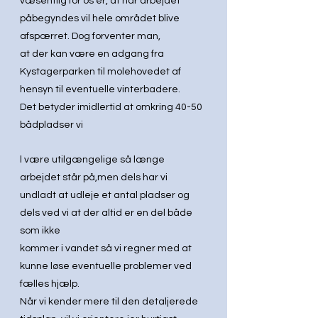
væsentlig for os er, at når arbejdet 
påbegyndes vil hele området blive 
afspærret. Dog forventer man,
at der kan være en adgang fra 
Kystagerparken til molehovedet af 
hensyn til eventuelle vinterbadere.
Det betyder imidlertid at omkring 40-50 
bådpladser vi
l være utilgængelige så længe 
arbejdet står på,men dels har vi 
undladt at udleje et antal pladser og 
dels ved vi at der altid er en del både 
som ikke
kommer i vandet så vi regner med at 
kunne løse eventuelle problemer ved 
fælles hjælp.
Når vi kender mere til den detaljerede 