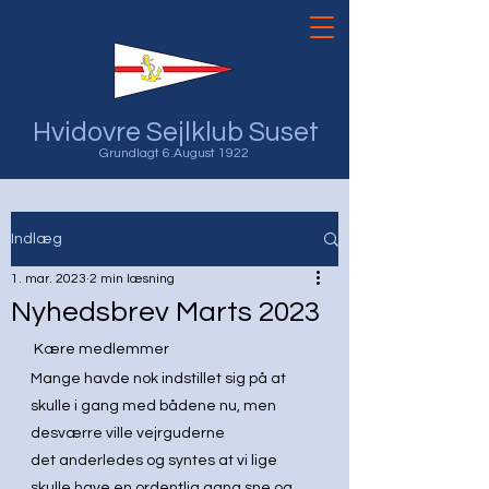
Hvidovre Sejlklub Suset
Grundlagt 6.August 1922
Indlæg
1. mar. 2023
2 min læsning
Nyhedsbrev Marts 2023
 Kære medlemmer
Mange havde nok indstillet sig på at 
skulle i gang med bådene nu, men 
desværre ville vejrguderne
det anderledes og syntes at vi lige 
skulle have en ordentlig gang sne og 