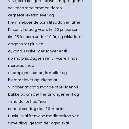
Vi vil, som tidligere nævnt, meget gerne 
se vores medlemmer, deres 
ægtefælle/samlever og
hjemmeboende børn til sådan en aften.
Prisen vil stadig være kr. 50 pr. person 
(kr. 25 for børn under 10 år) og inkluderer 
dagens ret plus en
øl/vand. Ønsker derudover er til 
normalpris. Dagens ret vil være Tinas 
mørbrad med
champignonsauce, kartofler og 
hjemmelavet agurkesalat.
Vi håber at rigtig mange af jer igen vil 
bakke op om det her arrangement og 
tilmelde jer hos Tina
senest søndag den 19. marts.
Husk! I skal fremvise medlemskort ved 
tilmelding ligesom der også skal 