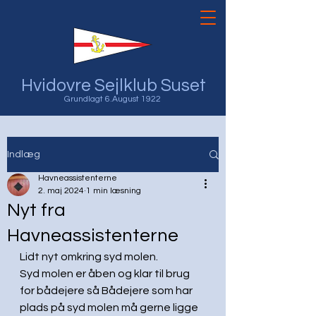
Hvidovre Sejlklub Suset
Grundlagt 6.August 1922
Indlæg
Havneassistenterne
2. maj 2024
1 min læsning
Nyt fra
Havneassistenterne
Lidt nyt omkring syd molen.
Syd molen er åben og klar til brug 
for bådejere så Bådejere som har 
plads på syd molen må gerne ligge 