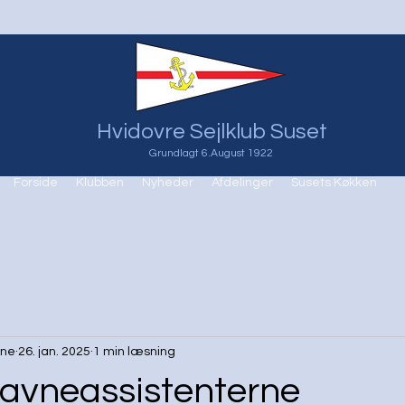
Hvidovre Sejlklub Suset
Grundlagt 6.August 1922
Forside
Klubben
Nyheder
Afdelinger
Susets Køkken
rne
26. jan. 2025
1 min læsning
Havneassistenterne