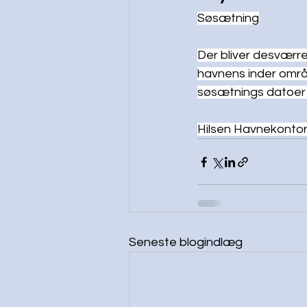
Søsætning
Der bliver desværr
havnens inder områ
søsætnings datoer 
Hilsen Havnekontor
Seneste blogindlæg