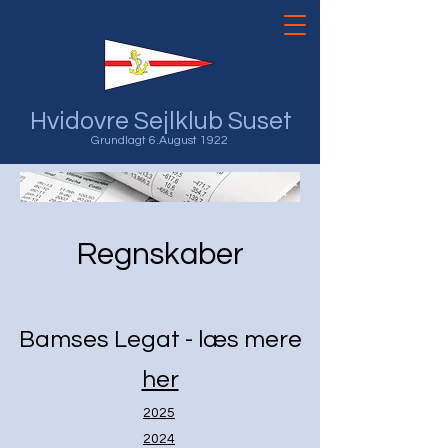
Hvidovre Sejlklub Suset
Grundlagt 6.August 1922
Regnskaber
Bamses Legat - læs mere
her
2025
2024