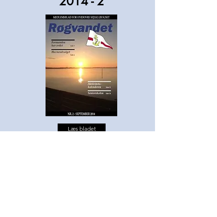
2014 - 2
Læs bladet
2014 -
særnummer